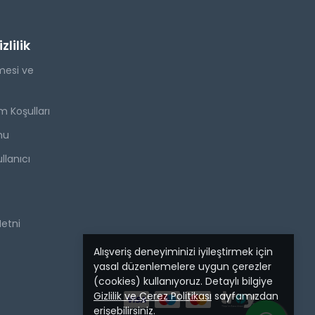
lilik
mesi ve
m Koşulları
mu
llanıcı
Metni
Alışveriş deneyiminizi iyileştirmek için
yasal düzenlemelere uygun çerezler
(cookies) kullanıyoruz. Detaylı bilgiye
Gizlilik ve Çerez Politikası
sayfamızdan
erişebilirsiniz.