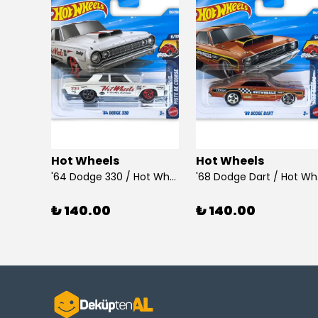
Hot Wheels
Hot Wheels
925 Ayar Gümüş Taşlı Çubuk Küpe
'64 Dodge 330 / Hot Wheels
'68
₺ 140.00
₺ 140.00