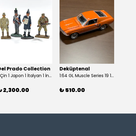
Del Prado Collection
Deküptenal
Dekü
1 Çin 1 Japon 1 İtalyan 1 İngiliz Askeri (Del Prado Collection)
1:64 GL Muscle Series 19 1968 Ford Mustang GT Madagascar Orange Diecast Model Araba
₺ 2,300.00
₺ 510.00
₺ 1,