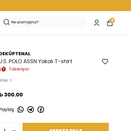
0
DEKÜPTENAL
U.S. POLO ASSN Yakalı T-shirt
Tükeniyor
Stok
:
1
₺ 300.00
Paylaş
:
SEPETE EKLE