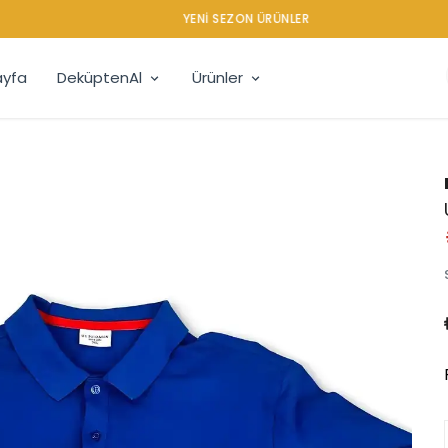
YENI SEZON ÜRÜNLER
yfa
DeküptenAl
Ürünler