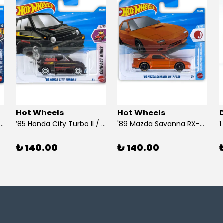
Hot Wheels
Hot Wheels
 Dodge Dart / Hot Wheels
’85 Honda City Turbo II / Hot Wheels
'89 Mazda Savanna RX-7 FC3S / Hot Wheels
₺ 140.00
₺ 140.00