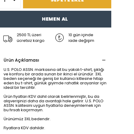
HEMEN AL
2500 TL üzeri
10 gün içinde
ücretsiz kargo
iade değişim
Ürün Açıklaması
U.S. POLO ASSN. markasına ait bu yakalı t-shirt, şıklığı
ve konforu bir arada sunan bir ikinci el üründür. 3XL
beden seçeneği ile geniş bir kullanıcı kitlesine hitap
eden bu t-shirt, günlük giyimde rahatlık arayanlar için
ideal bir tercihtir.
Ürün fiyatları KDV dahil olarak belirlenmiştir, bu da
alışverişinizi daha da avantajlı hale getirir. U.S. POLO
ASSN. kalitesini uygun fiyatlarla deneyimlemek için
bu fırsatı kaçırmayın.
Ürünümüz 3XL bedendir.
Fiyatlara KDV dahildir.