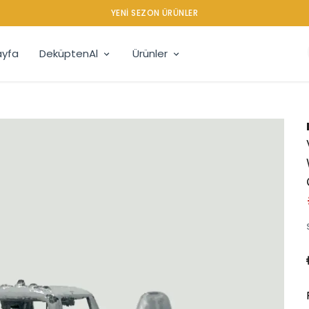
YENI SEZON ÜRÜNLER
yfa
DeküptenAl
Ürünler