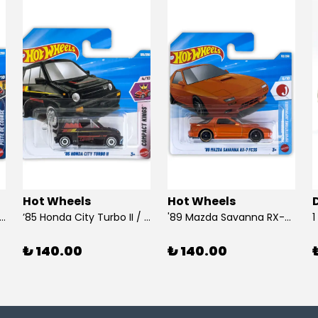
Hot Wheels
Hot Wheels
 Dodge Dart / Hot Wheels
’85 Honda City Turbo II / Hot Wheels
'89 Mazda Savanna RX-7 FC3S / Hot Wheels
₺ 140.00
₺ 140.00