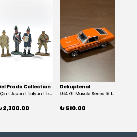
Del Prado Collection
Deküptenal
Dekü
1 Çin 1 Japon 1 İtalyan 1 İngiliz Askeri (Del Prado Collection)
1:64 GL Muscle Series 19 1968 Ford Mustang GT Madagascar Orange Diecast Model Araba
₺ 2,300.00
₺ 510.00
₺ 1,