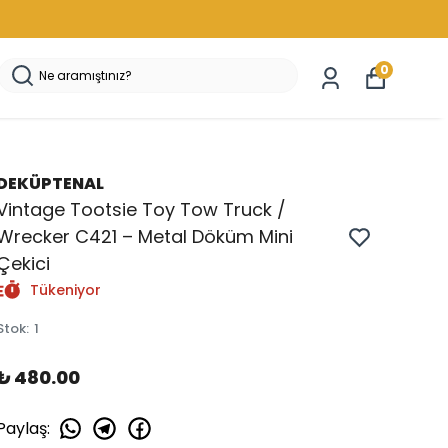
0
DEKÜPTENAL
Vintage Tootsie Toy Tow Truck /
Wrecker C421 – Metal Döküm Mini
Çekici
Tükeniyor
Stok
:
1
₺ 480.00
Paylaş
: