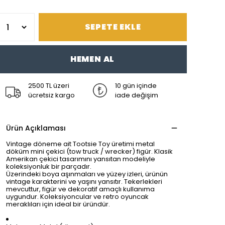
SEPETE EKLE
HEMEN AL
2500 TL üzeri
10 gün içinde
ücretsiz kargo
iade değişim
Ürün Açıklaması
Vintage döneme ait Tootsie Toy üretimi metal
döküm mini çekici (tow truck / wrecker) figür. Klasik
Amerikan çekici tasarımını yansıtan modeliyle
koleksiyonluk bir parçadır.
Üzerindeki boya aşınmaları ve yüzey izleri, ürünün
vintage karakterini ve yaşını yansıtır. Tekerlekleri
mevcuttur, figür ve dekoratif amaçlı kullanıma
uygundur. Koleksiyoncular ve retro oyuncak
meraklıları için ideal bir üründür.