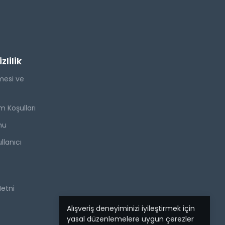
lilik
mesi ve
m Koşulları
mu
llanıcı
Metni
Alışveriş deneyiminizi iyileştirmek için
yasal düzenlemelere uygun çerezler