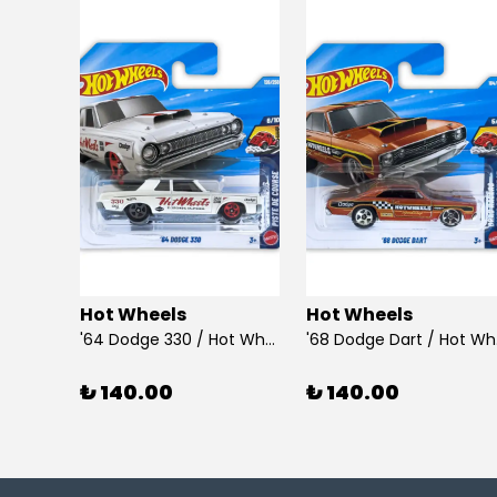
Hot Wheels
Hot Wheels
925 Ayar Gümüş Taşlı Çubuk Küpe
'64 Dodge 330 / Hot Wheels
'68
₺ 140.00
₺ 140.00