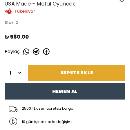
USA Made – Metal Oyuncak
Tükeniyor
Stok
:
2
₺ 580.00
Paylaş
:
SEPETE EKLE
HEMEN AL
2500 TL üzeri ücretsiz kargo
10 gün içinde iade değişim