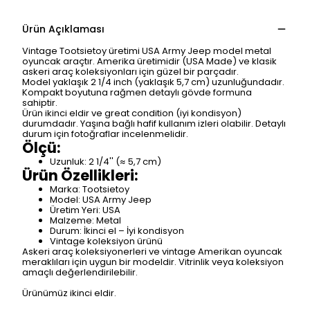
Ürün Açıklaması
Vintage Tootsietoy üretimi USA Army Jeep model metal
oyuncak araçtır. Amerika üretimidir (USA Made) ve klasik
askeri araç koleksiyonları için güzel bir parçadır.
Model yaklaşık 2 1/4 inch (yaklaşık 5,7 cm) uzunluğundadır.
Kompakt boyutuna rağmen detaylı gövde formuna
sahiptir.
Ürün ikinci eldir ve great condition (iyi kondisyon)
durumdadır. Yaşına bağlı hafif kullanım izleri olabilir. Detaylı
durum için fotoğraflar incelenmelidir.
Ölçü:
Uzunluk: 2 1/4'' (≈ 5,7 cm)
Ürün Özellikleri:
Marka: Tootsietoy
Model: USA Army Jeep
Üretim Yeri: USA
Malzeme: Metal
Durum: İkinci el – İyi kondisyon
Vintage koleksiyon ürünü
Askeri araç koleksiyonerleri ve vintage Amerikan oyuncak
meraklıları için uygun bir modeldir. Vitrinlik veya koleksiyon
amaçlı değerlendirilebilir.
Ürünümüz ikinci eldir.