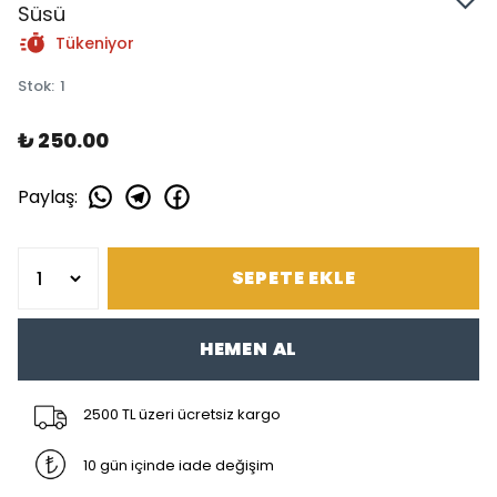
Süsü
Tükeniyor
Stok
:
1
₺ 250.00
Paylaş
:
SEPETE EKLE
HEMEN AL
2500 TL üzeri ücretsiz kargo
10 gün içinde iade değişim