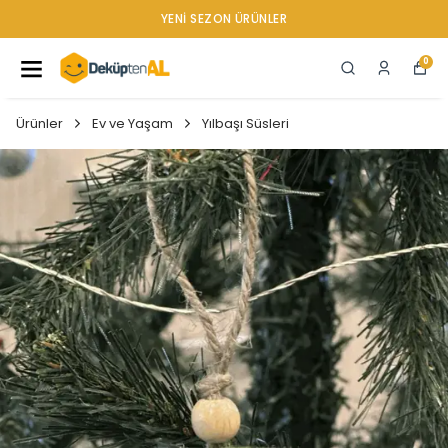
YENI SEZON ÜRÜNLER
0
Ürünler
Ev ve Yaşam
Yılbaşı Süsleri