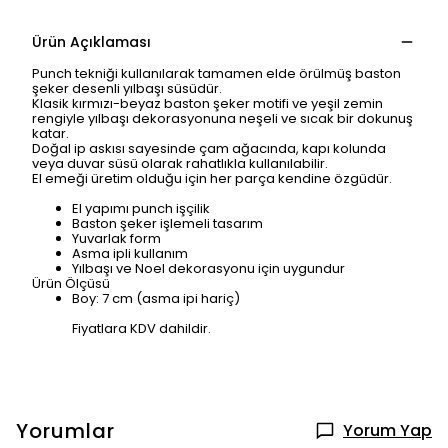
Ürün Açıklaması
Punch tekniği kullanılarak tamamen elde örülmüş baston
şeker desenli yılbaşı süsüdür.
Klasik kırmızı-beyaz baston şeker motifi ve yeşil zemin
rengiyle yılbaşı dekorasyonuna neşeli ve sıcak bir dokunuş
katar.
Doğal ip askısı sayesinde çam ağacında, kapı kolunda
veya duvar süsü olarak rahatlıkla kullanılabilir.
El emeği üretim olduğu için her parça kendine özgüdür.
El yapımı punch işçilik
Baston şeker işlemeli tasarım
Yuvarlak form
Asma ipli kullanım
Yılbaşı ve Noel dekorasyonu için uygundur
Ürün Ölçüsü
Boy: 7 cm (asma ipi hariç)
Fiyatlara KDV dahildir.
Yorumlar
Yorum Yap