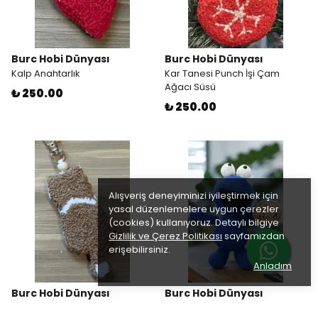
Burc Hobi Dünyası
Burc Hobi Dünyası
Kalp Anahtarlık
Kar Tanesi Punch İşi Çam
Ağacı Süsü
₺ 250.00
₺ 250.00
Alışveriş deneyiminizi iyileştirmek için
yasal düzenlemelere uygun çerezler
(cookies) kullanıyoruz. Detaylı bilgiye
Gizlilik ve Çerez Politikası
sayfamızdan
erişebilirsiniz.
Anladım
Burc Hobi Dünyası
Burc Hobi Dünyası
Kedi Anahtarlık
Kurabiye Canavarı