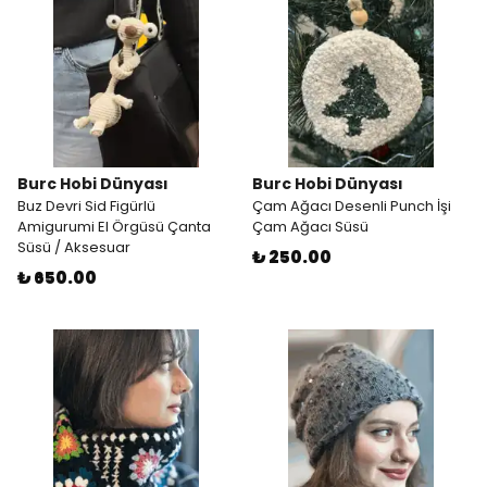
Burc Hobi Dünyası
Burc Hobi Dünyası
Buz Devri Sid Figürlü
Çam Ağacı Desenli Punch İşi
Amigurumi El Örgüsü Çanta
Çam Ağacı Süsü
Süsü / Aksesuar
₺ 250.00
₺ 650.00