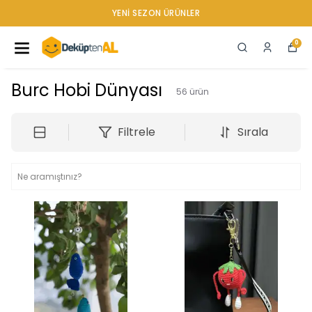
YENI SEZON ÜRÜNLER
0
Burc Hobi Dünyası
56
ürün
Filtrele
Sırala