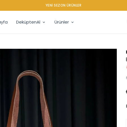
YENI SEZON ÜRÜNLER
yfa
DeküptenAl
Ürünler