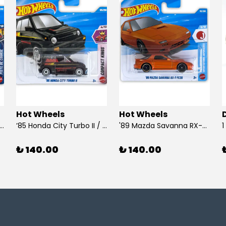
Hot Wheels
Hot Wheels
 Dodge Dart / Hot Wheels
’85 Honda City Turbo II / Hot Wheels
'89 Mazda Savanna RX-7 FC3S / Hot Wheels
₺ 140.00
₺ 140.00