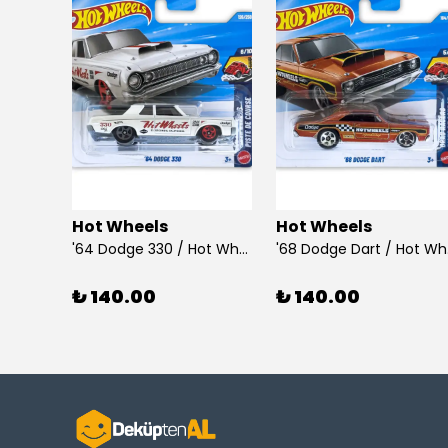
Hot Wheels
Hot Wheels
925 Ayar Gümüş Taşlı Çubuk Küpe
'64 Dodge 330 / Hot Wheels
'68
₺ 140.00
₺ 140.00