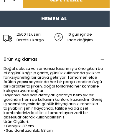
HEMEN AL
2500 TL üzeri
10 gün içinde
ücretsiz kargo
iade değişim
Ürün Açıklaması
Doğal dokusu ve zamansız tasarımıyla öne çıkan bu
el örgüsü kağıt ip çanta, günlük kullanımda şıklık ve
fonksiyonelliği bir araya getiriyor. Tamamen elde
örülen yapısı sayesinde her bir parça kendine özgü
bir karakter taşırken, doğal tonlarıyla her kombine
kolayca uyum sağlar.
Dayanıklı deri sap detayları çantaya hem şık bir
görünüm hem de kullanım konforu kazandırır. Geniş
iç hacmi sayesinde günlük ihtiyaçlarınızı rahatlıkla
taşıyabilir; şehir hayatında, tatilde ya da özel
kombinlerinizde stilinizi tamamlayan zarif bir
aksesuar olarak kullanabilirsiniz.
Ürün Ölçüleri:
• Genişlik: 37 cm
• Sap dahil uzunluk: 53 cm