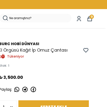
0
BURC HOBİ DÜNYASI
El Örgüsü Kağıt İp Omuz Çantası
Tükeniyor
Stok
:
1
₺ 3,500.00
Paylaş
:
SEPETE EKLE