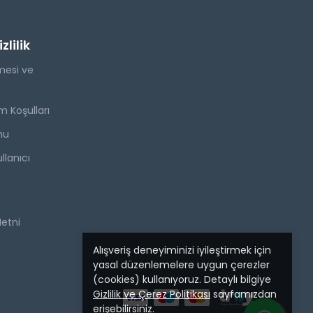
lilik
mesi ve
m Koşulları
mu
llanıcı
Metni
Alışveriş deneyiminizi iyileştirmek için
yasal düzenlemelere uygun çerezler
(cookies) kullanıyoruz. Detaylı bilgiye
Gizlilik ve Çerez Politikası
sayfamızdan
erişebilirsiniz.