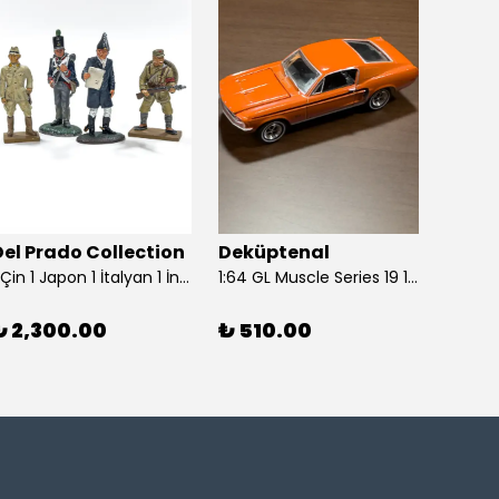
Del Prado Collection
Deküptenal
Dekü
1 Çin 1 Japon 1 İtalyan 1 İngiliz Askeri (Del Prado Collection)
1:64 GL Muscle Series 19 1968 Ford Mustang GT Madagascar Orange Diecast Model Araba
₺ 2,300.00
₺ 510.00
₺ 1,