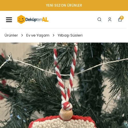
YENI SEZON ÜRÜNLER
0
Ürünler
Ev ve Yaşam
Yılbaşı Süsleri