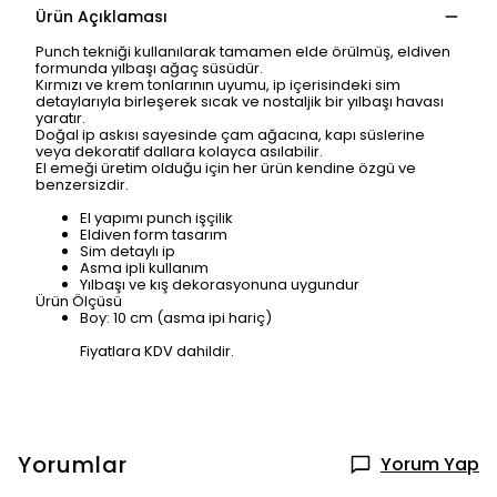
Ürün Açıklaması
Punch tekniği kullanılarak tamamen elde örülmüş, eldiven
formunda yılbaşı ağaç süsüdür.
Kırmızı ve krem tonlarının uyumu, ip içerisindeki sim
detaylarıyla birleşerek sıcak ve nostaljik bir yılbaşı havası
yaratır.
Doğal ip askısı sayesinde çam ağacına, kapı süslerine
veya dekoratif dallara kolayca asılabilir.
El emeği üretim olduğu için her ürün kendine özgü ve
benzersizdir.
El yapımı punch işçilik
Eldiven form tasarım
Sim detaylı ip
Asma ipli kullanım
Yılbaşı ve kış dekorasyonuna uygundur
Ürün Ölçüsü
Boy: 10 cm (asma ipi hariç)
Fiyatlara KDV dahildir.
Yorumlar
Yorum Yap