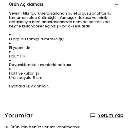
Ürün Açıklaması
Sevimli tilki figürüyle tasarlanan bu el örgüsü anahtarlık,
tamamen elde örülmüştür. Yumuşak dokusu ve minik
detaylarıyla hem anahtarlarınızda hem de çantanızda
keyifle kullanabileceğiniz şık bir aksesuardır.
El örgüsü (amigurumi tekniği)
El yapımıdır
Figür: Tilki
Dayanıklı metal anahtarlık halkası
Hafif ve kullanışlı
Ürün boyutu: 5 cm
Fiyatlara KDV dahildir.
Yorumlar
Yorum Yap
Bu ürün için henüz yorum yapılmamış.