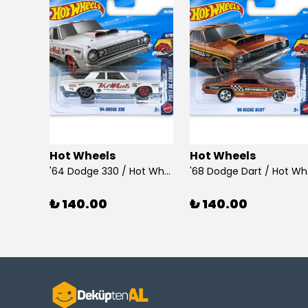
Hot Wheels
Hot Wheels
925 Ayar Gümüş Taşlı Çubuk Küpe
'64 Dodge 330 / Hot Wheels
'68
₺ 140.00
₺ 140.00