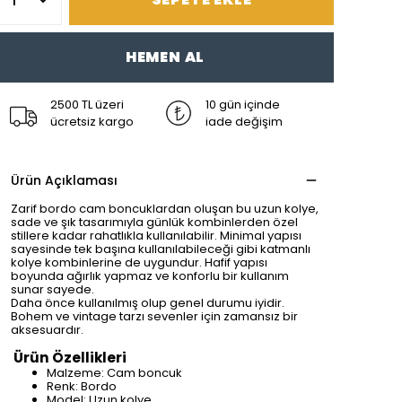
HEMEN AL
2500 TL üzeri
10 gün içinde
ücretsiz kargo
iade değişim
Ürün Açıklaması
Zarif bordo cam boncuklardan oluşan bu uzun kolye,
sade ve şık tasarımıyla günlük kombinlerden özel
stillere kadar rahatlıkla kullanılabilir. Minimal yapısı
sayesinde tek başına kullanılabileceği gibi katmanlı
kolye kombinlerine de uygundur. Hafif yapısı
boyunda ağırlık yapmaz ve konforlu bir kullanım
sunar sayede.
Daha önce kullanılmış olup genel durumu iyidir.
Bohem ve vintage tarzı sevenler için zamansız bir
aksesuardır.
Ürün Özellikleri
Malzeme: Cam boncuk
Renk: Bordo
Model: Uzun kolye