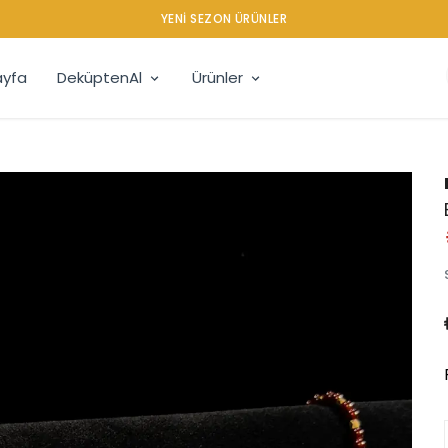
YENI SEZON ÜRÜNLER
yfa
DeküptenAl
Ürünler