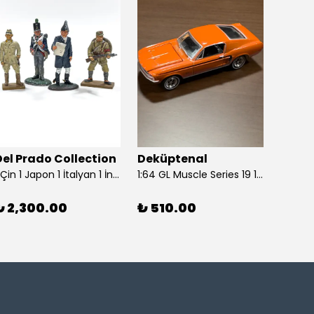
Del Prado Collection
Deküptenal
Dekü
1 Çin 1 Japon 1 İtalyan 1 İngiliz Askeri (Del Prado Collection)
1:64 GL Muscle Series 19 1968 Ford Mustang GT Madagascar Orange Diecast Model Araba
₺ 2,300.00
₺ 510.00
₺ 1,