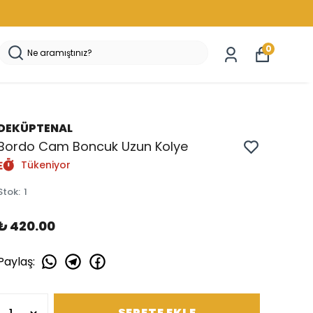
0
DEKÜPTENAL
Bordo Cam Boncuk Uzun Kolye
Tükeniyor
Stok
:
1
₺ 420.00
Paylaş
:
SEPETE EKLE