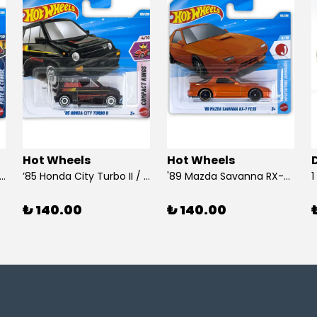
Hot Wheels
Hot Wheels
 Dodge Dart / Hot Wheels
’85 Honda City Turbo II / Hot Wheels
'89 Mazda Savanna RX-7 FC3S / Hot Wheels
₺ 140.00
₺ 140.00