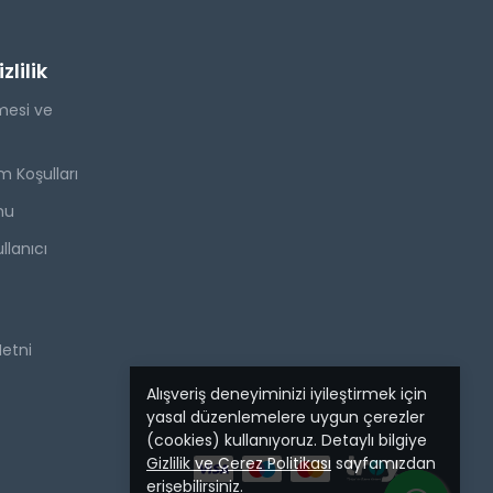
lilik
mesi ve
m Koşulları
mu
llanıcı
Metni
Alışveriş deneyiminizi iyileştirmek için
yasal düzenlemelere uygun çerezler
(cookies) kullanıyoruz. Detaylı bilgiye
Gizlilik ve Çerez Politikası
sayfamızdan
erişebilirsiniz.