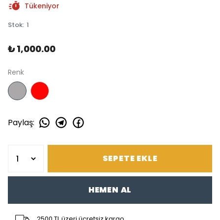
Tükeniyor
Stok
:
1
₺ 1,000.00
Renk
Paylaş
:
SEPETE EKLE
HEMEN AL
2500 TL üzeri ücretsiz kargo