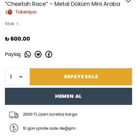
“Cheetah Race” – Metal Döküm Mini Araba
Tükeniyor
Stok
:
1
₺ 600.00
Paylaş
:
SEPETE EKLE
HEMEN AL
2500 TL üzeri ücretsiz kargo
10 gün içinde iade değişim