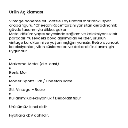
Ürün Açıklaması
Vintage döneme ait Tootsie Toy üretimi mor renkli spor
araba figürü. “Cheetah Race” tarzını yansıtan aerodinamik
gövde tasarımıyla dikkat çeker.
Metal döküm yapısı sayesinde sağlam ve koleksiyonluk bir
parçadır. Yüzeydeki boya aşınmaları ve izler, ürünün
vintage karakterini ve yaşanmışlığını yansıtır. Retro oyuncak
koleksiyonları, vitrin süslemeleri ve dekoratif kullanım için
uygundur.
Malzeme: Metal (die-cast)
Renk: Mor
Model: Sports Car / Cheetah Race
Stil: Vintage – Retro
Kullanım: Koleksiyonluk / Dekoratif figür
Ürünümüz ikinci eldir.
Fiyatlara KDV dahildir.